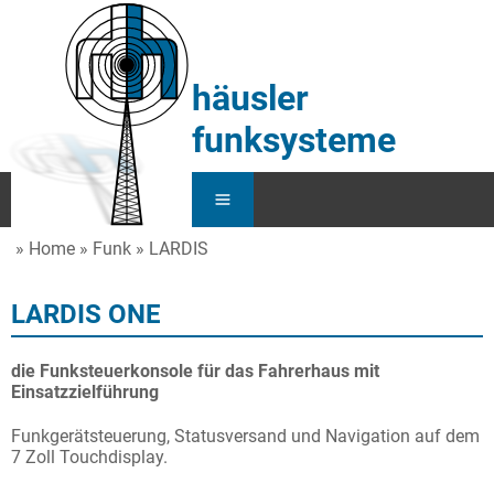
häusler
funksysteme
Home
Funk
LARDIS
Home
LARDIS ONE
Service
Funk
die Funksteuerkonsole für das Fahrerhaus mit
Einsatzzielführung
KFZ
Funkgerätsteuerung, Statusversand und Navigation auf dem
7 Zoll Touchdisplay.
Über Uns