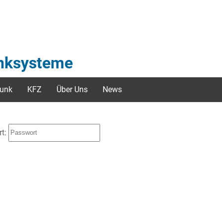
unksysteme
unk
KFZ
Über Uns
News
rt: