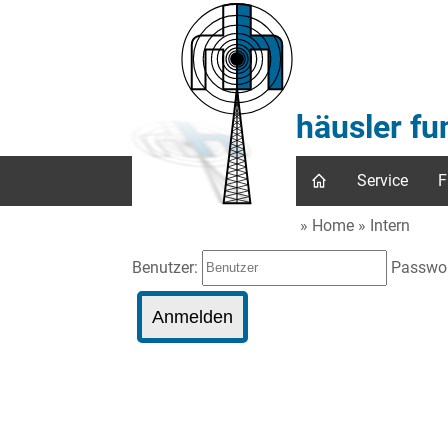
häusler f
Service
F
Home
Intern
Benutzer:
Passwo