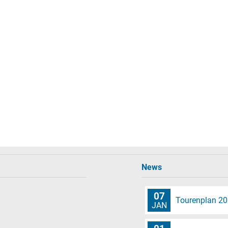
News
07
Tourenplan 2
JAN