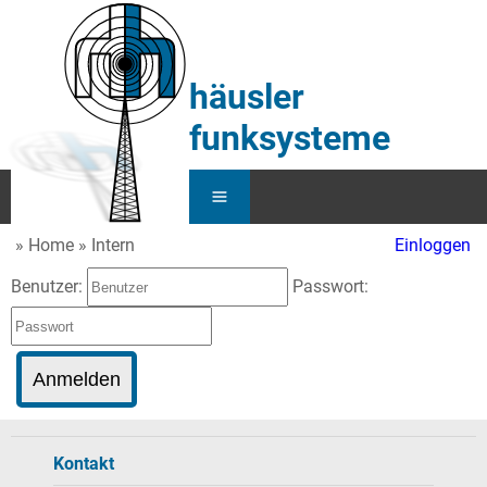
häusler
funksysteme
Home
Intern
Einloggen
Home
Benutzer:
Passwort:
Service
Funk
KFZ
Kontakt
Über Uns