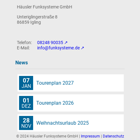
Häusler Funksysteme GmbH
News
Unteriglingerstraße 8
86859 Igling
Intern
08248 90035
info@funksysteme.de
News
07
Tourenplan 2027
JAN
01
Tourenplan 2026
DEZ
28
Weihnachtsurlaub 2025
NOV
© 2024 Häusler Funksysteme GmbH |
Impressum
|
Datenschutz