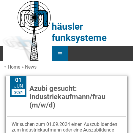
häusler
funksysteme
Home
News
Home
01
Service
JUN
Azubi gesucht:
2024
Industriekaufmann/frau
Funk
(m/w/d)
KFZ
Wir suchen zum 01.09.2024 einen Auszubildenden
Über Uns
zum Industriekaufmann oder eine Auszubildende