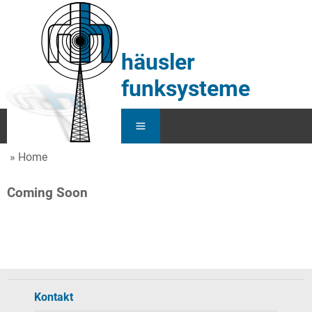
häusler
funksysteme
Home
Home
Coming Soon
Service
Funk
KFZ
Kontakt
Über Uns