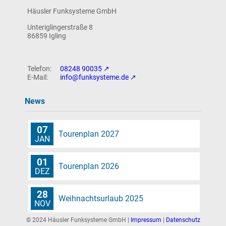
Häusler Funksysteme GmbH
News
Unteriglingerstraße 8
86859 Igling
Intern
08248 90035
info@funksysteme.de
News
07
Tourenplan 2027
JAN
01
Tourenplan 2026
DEZ
28
Weihnachtsurlaub 2025
NOV
© 2024 Häusler Funksysteme GmbH |
Impressum
|
Datenschutz