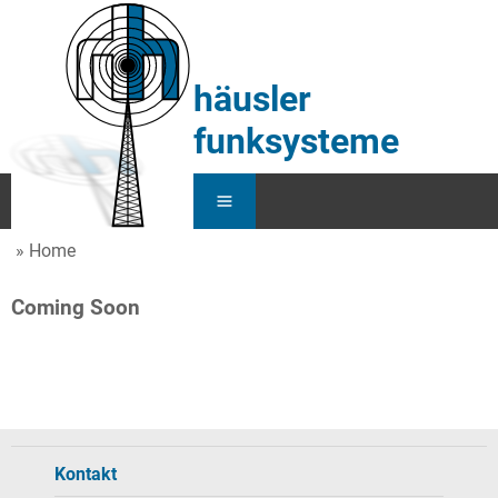
häusler
funksysteme
Home
Home
Coming Soon
Service
Funk
KFZ
Kontakt
Über Uns