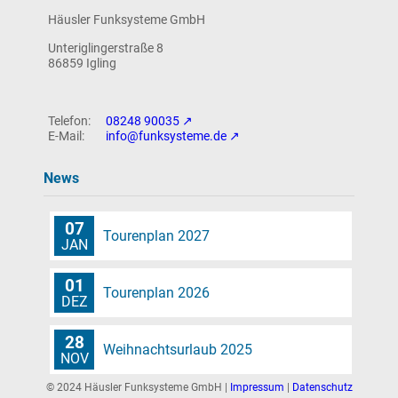
Häusler Funksysteme GmbH
News
Unteriglingerstraße 8
86859 Igling
Intern
08248 90035
info@funksysteme.de
News
07
Tourenplan 2027
JAN
01
Tourenplan 2026
DEZ
28
Weihnachtsurlaub 2025
NOV
© 2024 Häusler Funksysteme GmbH |
Impressum
|
Datenschutz